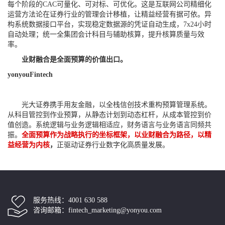
每个阶段的CAC可量化、可对标、可优化。这是互联网公司精细化
运营方法论在证券行业的管理会计移植，让精益经营有据可依。异
构系统数据接口平台，实现稳定数据源的凭证自动生成，7x24小时
自动处理；统一全集团会计科目与辅助核算，提升核算质量与效
率。
业财融合是全面预算的价值出口。
yonyouFintech
光大证券携手用友金融，以全栈信创技术重构预算管理系统。
从科目管控到
作业预算
，从静态计划到动态杠杆，从成本管控到价
值创造。系统逻辑与业务逻辑相适应，财务语言与业务语言同频共
振。
全面预算作为战略执行的坐标框架，以业财融合为路径，以精
益经营为内核
，
正驱动证券行业数字化高质量发展。
服务热线：4001 630 588
咨询邮箱：fintech_marketing@yonyou.com