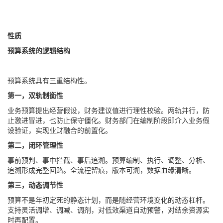
性质
预算系统的逻辑结构
预算系统具有三重结构性。
第一，双轨制衡性
业务预算
提出经营假设，财务建议值进行理性校验。两轨并行，防
止激进冒进，也防止保守僵化。财务部门在编制阶段即介入业务假
设验证，实现业财融合的前置化。
第二，闭环管理性
事前预判、事中拦截、事后追溯。预算编制、执行、调整、分析、
追溯形成完整回路。全流程留痕，版本可溯，数据血缘清晰。
第三，动态调节性
预算不是年初定死的静态计划，而是随经营环境变化的
动态杠杆
。
支持灵活调增、调减、调剂，对低效渠道自动预警，对结余资源实
时再配置。