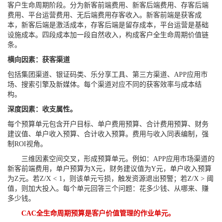
客户生命周期阶段。分为新客前端费用、新客后端费用、存客后端
费用、平台运营费用、无后端费用存客收入。新客前端是获客成
本，新客后端是激活成本，存客后端是留存成本，平台运营是基础
设施成本。四段成本加一段自然收入，构成客户全生命周期价值链
条。
横向因素：获客渠道
包括集团渠道、银证码类、乐分享工具、第三方渠道、APP应用市
场、搜索引擎及新媒体。每个渠道对应不同的获客效率与成本结
构。
深度因素：收支属性。
每个预算单元包含开户目标、单户费用预算、合计费用预算、财务
建议值、单户收入预算、合计收入预算。费用与收入同表编制，强
制ROI视角。
三维因素空间交叉，形成预算单元。例如：APP应用市场渠道的
新客前端费用，单户预算为X元，财务建议值为Y元，单户收入预算
为Z元。若Z/X < 1，则该单元亏损，触发资源退出预警；若Z/X > 阈
值，则加大投入。每个单元回答三个问题：花多少钱、从哪来、赚
多少钱。
CAC全生命周期预算是客户价值管理的作业单元。