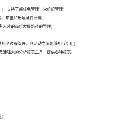
作； 支持干部任免管理，党组织管理；
请、审批和出境证件管理；
后备人才的岗位发展路径的管理；
馈的全过程管理，各活动之间能够相互引用；
供灵活强大的分析报表工具，提供各种报表。
置；