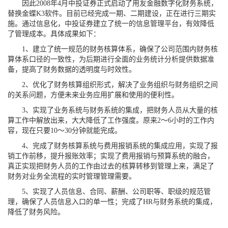
因此2008年4月中投证券正式启动了用友
金融
数字化财务系统，
替换金蝶K3软件。目前已经完成一期、二期建设，正在进行三期实
施。通过信息化，中投证券建立了统一的信息管理平台，有效降低
了管理成本。具体成果如下：
1、建立了统一规范的财务核算体系，确保了公司范围内财务核
算体系口径的一致性，为后期进行全面的业务统计分析提供数据准
备，提高了财务数据的透明度与时效性。
2、优化了财务核算组织形式，解决了业务组织与财务组织之间
的关系问题，方便未来业务应用扩展和使用的便利性。
3、实现了业务系统与财务系统的集成，把财务人员从大量的核
算工作中解放出来，大大降低了工作强度。原来2～6小时的工作内
容，现在只要10～30分钟就能完成。
4、完成了财务核算系统与费用报销系统的集成应用，实现了报
销工作前移，提升报账效率；实现了费用报销与预算系统的融合，
真正实现把财务人员的工作由过去的核算转移到管理上来，满足了
财务对业务全流程的实时管理管理需要。
5、实现了人员信息、合同、薪酬、公司职等、职级的规范管
理，确保了人员信息入口的单一性；完成了HR与财务系统的集成，
降低了财务风险。