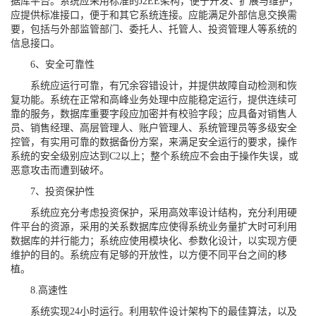
据库平台。系统应采用标准的J2EE架构，便于开发、扩展与维护，
应提供标准接口，便于和其它系统连接。应能满足外部信息交换需
要，包括与外部监管部门、委托人、托管人、投资管理人等系统的
信息接口。
6、安全可靠性
系统应运行可靠，有冗余容错设计，并提供故障自动检测和恢
复功能。系统在正常和高峰业务处理中应能稳定运行，提供连续可
靠的服务，数据库重要字段应加密并有校验字段；应具备对销售人
员、销售经理、高层管理人、账户管理人、系统管理员等多级安全
控管，有实用可靠的数据备份方案，来满足安全运行的要求，操作
系统的安全级别应达到C2以上；整个系统应不会由于操作失误，或
恶意攻击而遭到破坏。
7、投资保护性
系统应充分考虑投资保护，采用高效率设计结构，充分利用硬
件平台的资源，采用的关系数据库应使得系统业务量扩大时可利用
数据库的并行能力；系统应使用模块化、参数化设计，以实现方便
维护的目的。系统应有足够的开放性，以方便不同平台之间的移
植。
8.高速性
系统实现24小时运行。利用软件设计架构下的最佳算法，以及