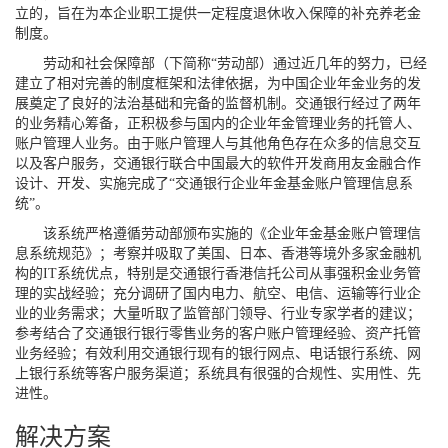
立的，旨在为本企业职工提供一定程度退休收入保障的补充养老金
制度。
劳动和社会保障部（下简称“劳动部）通过近几年的努力，已经
建立了相对完善的制度框架和法律依据，为中国企业年金业务的发
展奠定了良好的法治基础和完备的监督机制。交通银行经过了两年
的业务精心筹备，正积极参与国内的企业年金管理业务的托管人、
账户管理人业务。由于账户管理人与其他角色存在众多的信息交互
以及客户服务，交通银行联合中国最大的软件开发商用友金融合作
设计、开发、实施完成了“交通银行企业年金基金账户管理信息系
统”。
该系统严格遵循劳动部颁布实施的《企业年金基金账户管理信
息系统规范》；考察并吸取了美国、日本、香港等境外多家金融机
构的IT系统优点，特别是交通银行香港信托公司从事强积金业务管
理的实战经验；充分调研了国内电力、航空、电信、运输等行业企
业的业务需求；大量听取了监管部门领导、行业专家学者的建议；
参考结合了交通银行银行零售业务的客户账户管理经验、资产托管
业务经验；有效利用交通银行现有的银行网点、电话银行系统、网
上银行系统等客户服务渠道；系统具有很强的合规性、实用性、先
进性。
解决方案